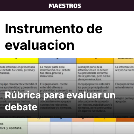
Skip
MAESTROS
to
content
Instrumento de
evaluacion
Rúbrica para evaluar un
debate