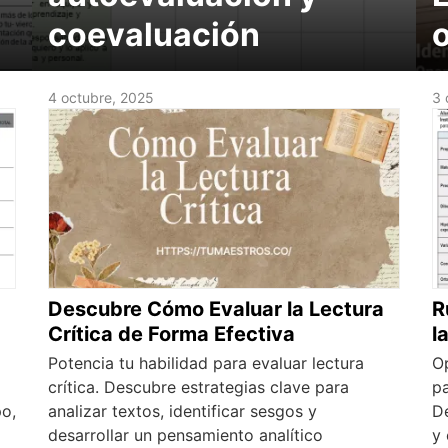
coevaluación
o
4 octubre, 2025
3 
Descubre Cómo Evaluar la Lectura
R
Crítica de Forma Efectiva
l
Potencia tu habilidad para evaluar lectura
Op
crítica. Descubre estrategias clave para
pa
po,
analizar textos, identificar sesgos y
De
desarrollar un pensamiento analítico
y 