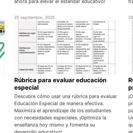
ahora para elevar el estándar educativo!
t
25 septiembre, 2025
25
Rúbrica para evaluar educación
R
especial
p
Descubre cómo usar una rúbrica para evaluar
¡O
Educación Especial de manera efectiva.
pr
Maximiza el aprendizaje de los estudiantes
pa
con necesidades especiales. ¡Optimiza la
U
enseñanza hoy mismo y fomenta su
qu
desarrollo educativo!
ap