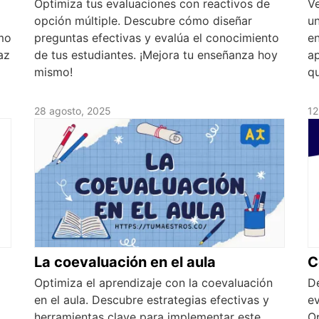
Optimiza tus evaluaciones con reactivos de
Ve
opción múltiple. Descubre cómo diseñar
un
mo
preguntas efectivas y evalúa el conocimiento
en
az
de tus estudiantes. ¡Mejora tu enseñanza hoy
ap
mismo!
q
28 agosto, 2025
12
La coevaluación en el aula
C
Optimiza el aprendizaje con la coevaluación
De
en el aula. Descubre estrategias efectivas y
ev
herramientas clave para implementar este
Op