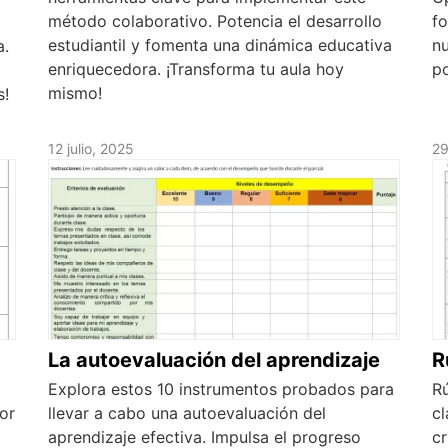
método colaborativo. Potencia el desarrollo
fo
estudiantil y fomenta una dinámica educativa
nu
a.
enriquecedora. ¡Transforma tu aula hoy
po
mismo!
s!
12 julio, 2025
29
La autoevaluación del aprendizaje
R
Explora estos 10 instrumentos probados para
R
or
llevar a cabo una autoevaluación del
cl
aprendizaje efectiva. Impulsa el progreso
cr