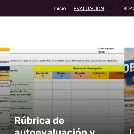
Inicio
EVALUACION
DIDA
Rúbrica de
autoevaluación y
L