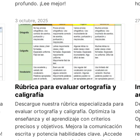
profundo. ¡Lee mejor!
h
3 octubre, 2025
27
Rúbrica para evaluar ortografía y
I
caligrafía
a
ra
Descargue nuestra rúbrica especializada para
D
n
evaluar ortografía y caligrafía. Optimiza la
ob
enseñanza y el aprendizaje con criterios
O
precisos y objetivos. Mejora la comunicación
he
!
escrita y potencia habilidades clave. ¡Accede
re