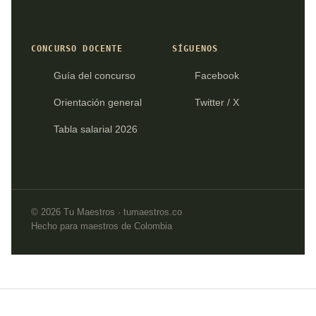
CONCURSO DOCENTE
SÍGUENOS
Guía del concurso
Facebook
Orientación general
Twitter / X
Tabla salarial 2026
© 2026 Tu Maestros · tumaestros.co
Hecho para maestros de Colombia