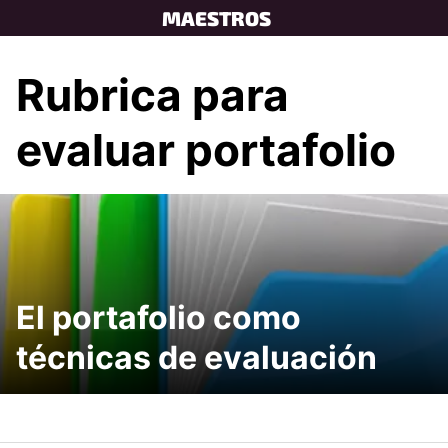
Skip
MAESTROS
to
content
Rubrica para
evaluar portafolio
El portafolio como
técnicas de evaluación