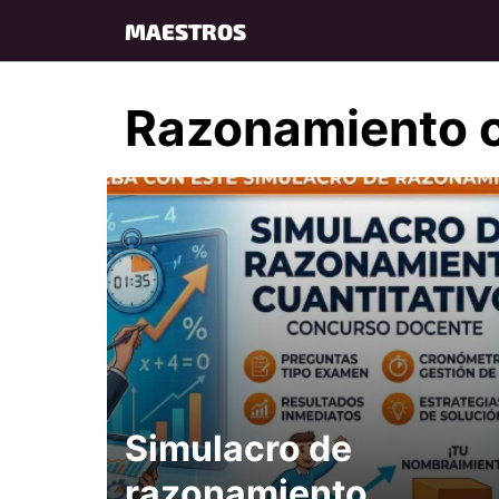
Skip
MAESTROS
to
content
Razonamiento c
Simulacro de
razonamiento