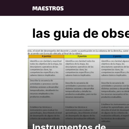
Skip
MAESTROS
to
content
las guia de obs
Instrumentos de