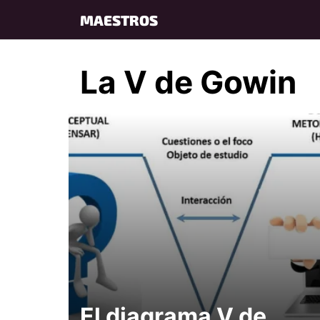
Skip
MAESTROS
to
content
La V de Gowin
El diagrama V de