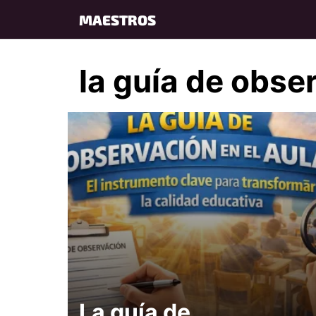
Skip
MAESTROS
to
content
la guía de obse
La guía de