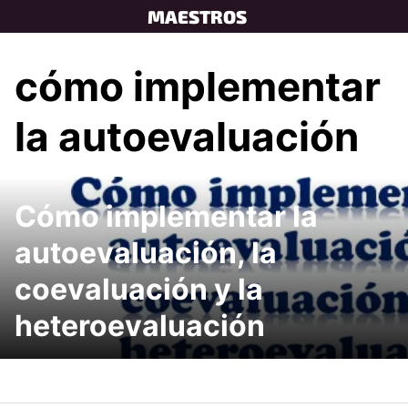
Skip
MAESTROS
to
content
cómo implementar
la autoevaluación
Cómo implementar la
autoevaluación, la
coevaluación y la
heteroevaluación