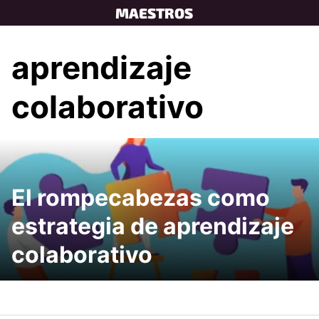
Skip
MAESTROS
to
content
aprendizaje
colaborativo
El rompecabezas como
estrategia de aprendizaje
colaborativo