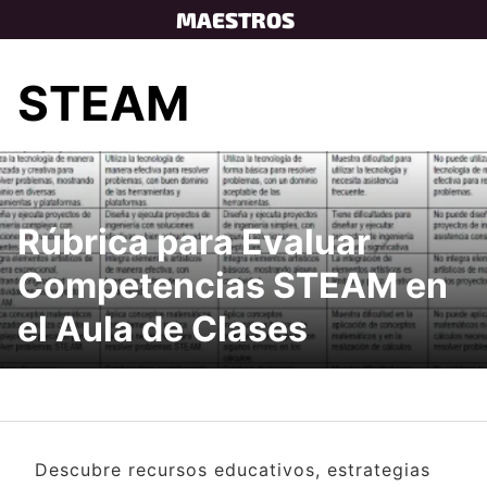
Skip
MAESTROS
to
content
STEAM
Rúbrica para Evaluar
Competencias STEAM en
el Aula de Clases
Descubre recursos educativos, estrategias