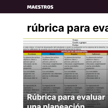
Skip
MAESTROS
to
content
rúbrica para ev
Rúbrica para evaluar
una planeación