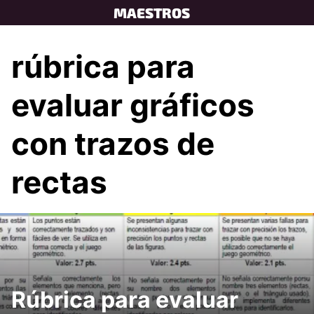
Skip
MAESTROS
to
content
rúbrica para
evaluar gráficos
con trazos de
rectas
Rúbrica para evaluar