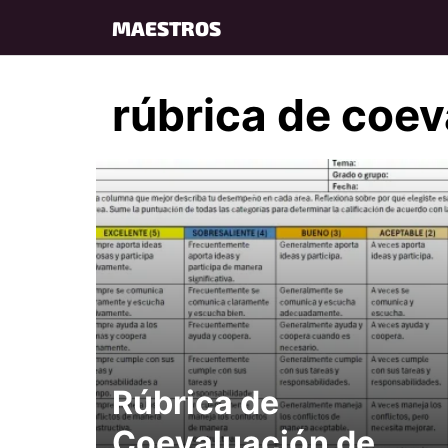
Skip
MAESTROS
to
content
rúbrica de coev
Rúbrica de
Coevaluación de