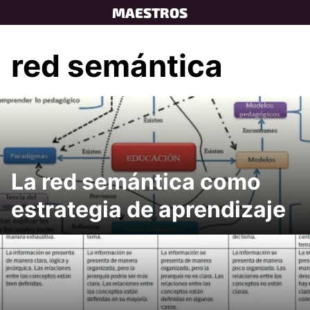
Skip
MAESTROS
to
content
red semántica
La red semántica como
estrategia de aprendizaje