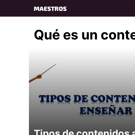
Skip
MAESTROS
to
content
Qué es un cont
Tipos de contenidos 