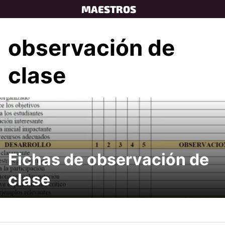
Skip
MAESTROS
to
content
observación de
clase
Fichas de observación de
clase