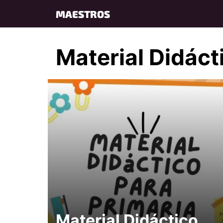
Skip
MAESTROS
to
content
Material Didáct
Material Didáctico