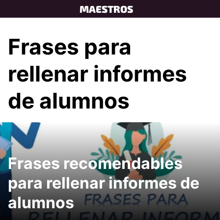
Skip
MAESTROS
to
content
Frases para
rellenar informes
de alumnos
Frases recomendables
para rellenar informes de
alumnos