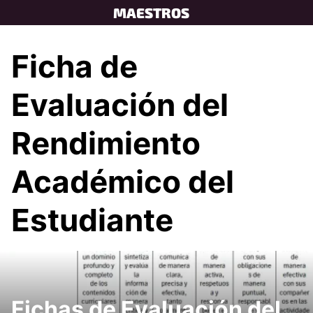
Skip
MAESTROS
to
content
Ficha de
Evaluación del
Rendimiento
Académico del
Estudiante
Fichas de Evaluación del