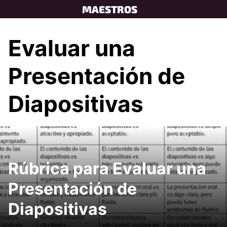
Skip
MAESTROS
to
content
Evaluar una
Presentación de
Diapositivas
Rúbrica para Evaluar una
Presentación de
Diapositivas