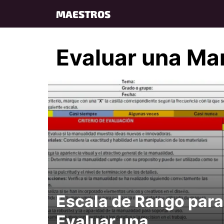
Skip
MAESTROS
to
content
Evaluar una Ma
Escala de Rango para
Evaluar una