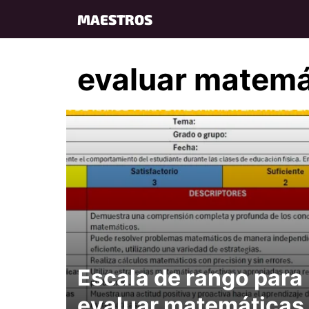
Skip
MAESTROS
to
content
evaluar matemá
Escala de rango para
evaluar matemáticas