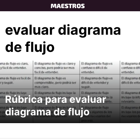
Skip
MAESTROS
to
content
evaluar diagrama
de flujo
Rúbrica para evaluar
diagrama de flujo