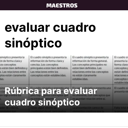
Skip
MAESTROS
to
content
evaluar cuadro
sinóptico
Rúbrica para evaluar
cuadro sinóptico