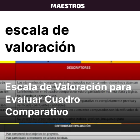
Skip
MAESTROS
to
content
escala de
valoración
Escala de Valoración para
Evaluar Cuadro
Comparativo