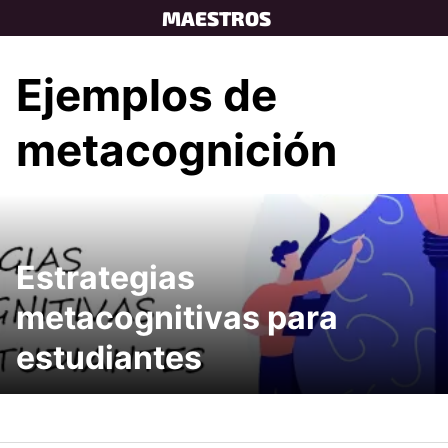
Skip
MAESTROS
to
content
Ejemplos de
metacognición
Estrategias
metacognitivas para
estudiantes