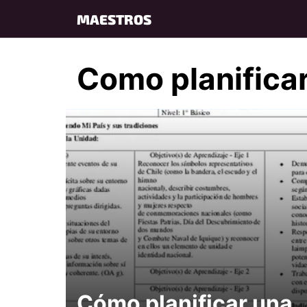
Skip
MAESTROS
to
content
Como planificar
Cómo planificar una