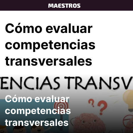
Skip
MAESTROS
to
content
Cómo evaluar
competencias
transversales
Cómo evaluar
competencias
transversales