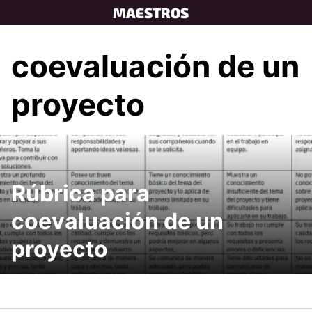
Skip
MAESTROS
to
content
coevaluación de un
proyecto
Rúbrica para
coevaluación de un
proyecto