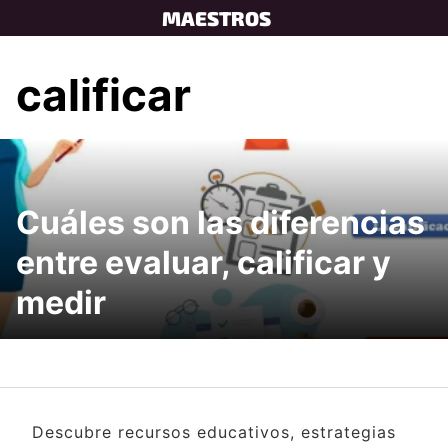
Skip
MAESTROS
to
content
calificar
Cuáles son las diferencias
entre evaluar, calificar y
medir
Descubre recursos educativos, estrategias