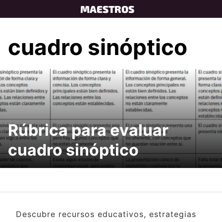
Skip
MAESTROS
to
content
cuadro sinóptico
Rúbrica para evaluar
cuadro sinóptico
Descubre recursos educativos, estrategias